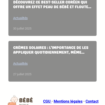
DÉCOUVREZ CE BEST-SELLER CORÉEN QUI
OFFRE UN EFFET PEAU DE BÉBÉ ET FLOUTE
LES IMPERFECTIONS : L’ALTERNATIVE
PARFAITE AU FOND DE TEINT CET ÉTÉ.
Actualités
30 juillet 2025
CRÈMES SOLAIRES : L’IMPORTANCE DE LES
APPLIQUER QUOTIDIENNEMENT, MÊME
HORS ÉTÉ, POUR ÉVITER LES RISQUES
Actualités
27 juillet 2025
CGU
·
Mentions légales
·
Contact