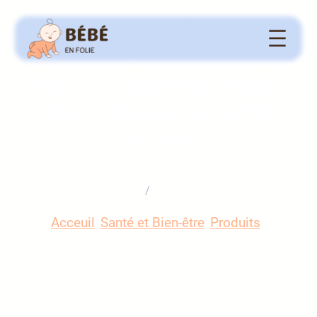
Produits
, 
Santé et Bien-être
LA CRÈME NOURRISSANTE
BÉBÉ : UN ESSENTIEL POUR LA
PEAU FRAGILE DE VOTRE
ENFANT
Amandine
/
5 octobre 2024
Acceuil
/
Santé et Bien-être
/
Produits
/
La crème nourrissante bébé : un essentiel pour
la peau fragile de votre enfant