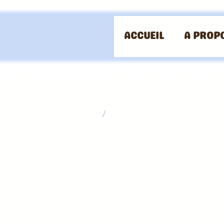
Actualités
ACCUEIL
A PROP
PIRES RÉFÉRENCES DE PR
 SUPERMARCHÉ (VOUS ALLEZ
Amandine
/
3 octobre 2024
res références de produits pour bébés disponibles en 