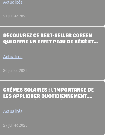
Actualités
31 juillet 2025
DÉCOUVREZ CE BEST-SELLER CORÉEN
QUI OFFRE UN EFFET PEAU DE BÉBÉ ET
FLOUTE LES IMPERFECTIONS :
L’ALTERNATIVE PARFAITE AU FOND DE
Actualités
TEINT CET ÉTÉ.
30 juillet 2025
CRÈMES SOLAIRES : L’IMPORTANCE DE
LES APPLIQUER QUOTIDIENNEMENT,
MÊME HORS ÉTÉ, POUR ÉVITER LES
RISQUES
Actualités
27 juillet 2025