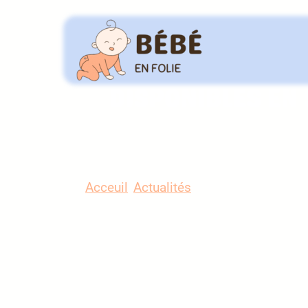
DÉCOUVREZ LES 3 
DISPONIBLES EN
Acceuil
/
Actualités
/
Découvrez les 3 pi