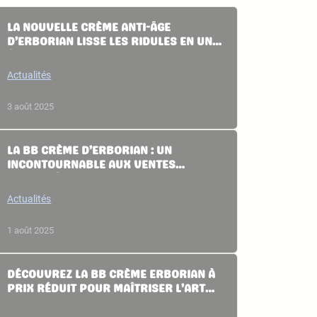
LA NOUVELLE CRÈME ANTI-ÂGE
D’ERBORIAN LISSE LES RIDULES EN UN
ÉCLAIR DE 3 MINUTES
Actualités
3 août 2025
LA BB CRÈME D’ERBORIAN : UN
INCONTOURNABLE AUX VENTES
RECORD À PRIX DOUX
Actualités
1 août 2025
DÉCOUVREZ LA BB CRÈME ERBORIAN À
PRIX RÉDUIT POUR MAÎTRISER L’ART
DU NO MAKE-UP MAKE-UP