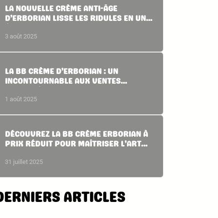
LA NOUVELLE CRÈME ANTI-ÂGE
D’ERBORIAN LISSE LES RIDULES EN UN
ÉCLAIR DE 3 MINUTES
3 août 2025
LA BB CRÈME D’ERBORIAN : UN
INCONTOURNABLE AUX VENTES
RECORD À PRIX DOUX
1 août 2025
DÉCOUVREZ LA BB CRÈME ERBORIAN À
PRIX RÉDUIT POUR MAÎTRISER L’ART
DU NO MAKE-UP MAKE-UP
31 juillet 2025
DERNIERS ARTICLES