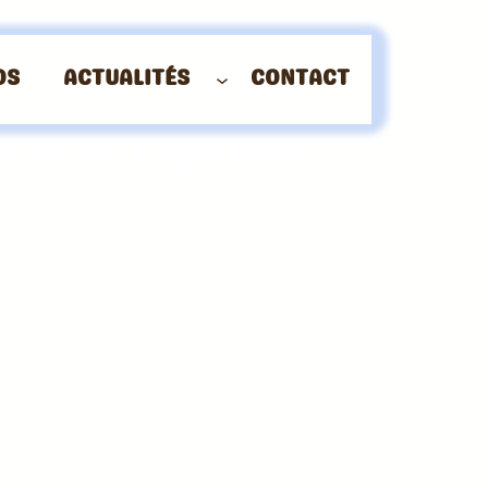
OS
ACTUALITÉS
CONTACT
ODUITS POUR BÉBÉS
 ÊTRE ÉTONNÉS !
supermarché (vous allez être étonnés !